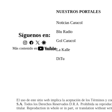
NUESTROS PORTALES
Noticias Caracol
Blu Radio
Síguenos en:
Gol Caracol
instagram
facebook
twitter
google
youtube-
Más contenido en
La Kalle
footer
DiTu
El uso de este sitio web implica la aceptación de los
Términos y co
S.A.
Todos los Derechos Reservados D.R.A. Prohibida su reproducció
titular. Reproduction in whole or in part, or translation without wri