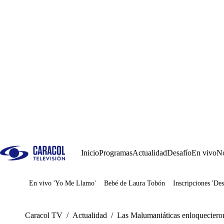
Inicio
Programas
Actualidad
Desafío
En vivo
No
En vivo 'Yo Me Llamo'
Bebé de Laura Tobón
Inscripciones 'Des
Juegos
Caracol TV
/
Actualidad
/
Las Malumaniáticas enloquecieron