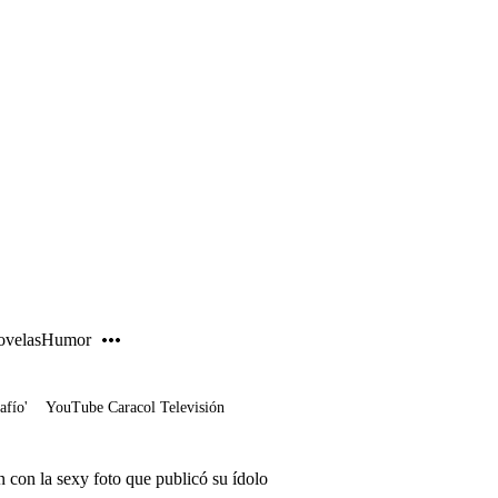
PUBLICIDAD
velas
Humor
afío'
YouTube Caracol Televisión
 con la sexy foto que publicó su ídolo