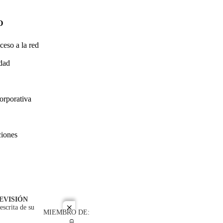
O
ceso a la red
idad
orporativa
ciones
EVISIÓN
escrita de su
close
MIEMBRO DE: