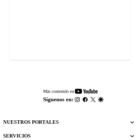
youtube-
Más contenido en
footer
instagram
facebook
twitter
google
Síguenos en:
NUESTROS PORTALES
SERVICIOS