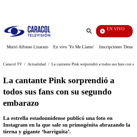
PUBLICIDAD
EN VIVO
Vecinos
Enviar
búsqueda
Murió Alfonso Lizarazo
En vivo 'Yo Me Llamo'
Inscripciones 'Desafío
Caracol TV
/
Actualidad
/
La cantante Pink sorprendió a todos sus fans con 
La cantante Pink sorprendió a
todos sus fans con su segundo
embarazo
La estrella estadounidense publicó una foto en
Instagram en la que sale su primogénita abrazando la
tierna y gigante ‘barriguita’.