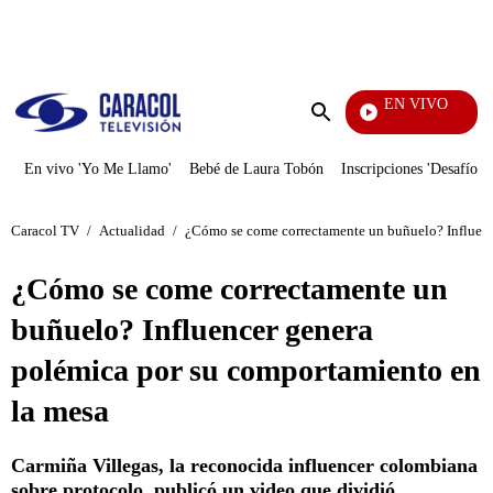
PUBLICIDAD
EN VIVO
La Red
Enviar
búsqueda
En vivo 'Yo Me Llamo'
Bebé de Laura Tobón
Inscripciones 'Desafío'
Caracol TV
/
Actualidad
/
¿Cómo se come correctamente un buñuelo? Influenc
¿Cómo se come correctamente un
buñuelo? Influencer genera
polémica por su comportamiento en
la mesa
Carmiña Villegas, la reconocida influencer colombiana
sobre protocolo, publicó un video que dividió