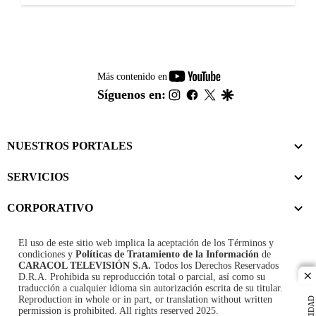
youtube-
Más contenido en
footer
instagram
facebook
twitter
google
Síguenos en:
NUESTROS PORTALES
SERVICIOS
CORPORATIVO
El uso de este sitio web implica la aceptación de los
Términos y
condiciones
y
Políticas de Tratamiento de la Información
de
CARACOL TELEVISIÓN S.A.
Todos los Derechos Reservados
D.R.A. Prohibida su reproducción total o parcial, así como su
cl
traducción a cualquier idioma sin autorización escrita de su titular.
Reproduction in whole or in part, or translation without written
permission is prohibited. All rights reserved 2025.