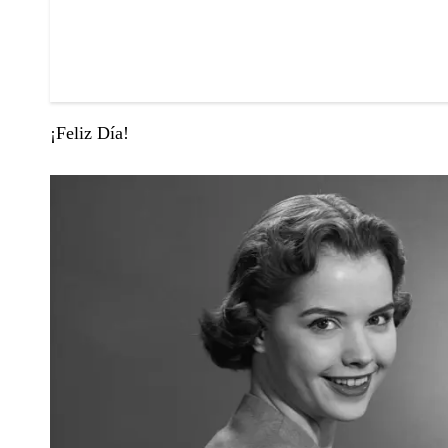
¡Feliz Día!