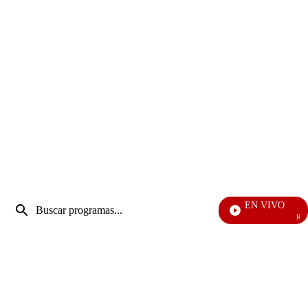
Entrada
EN VIVO
de
Rafael Or
Enviar
búsqueda
búsqueda