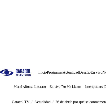
Inicio
Programas
Actualidad
Desafío
En vivo
No
Murió Alfonso Lizarazo
En vivo 'Yo Me Llamo'
Inscripciones '
Juegos
Caracol TV
/
Actualidad
/
26 de abril: por qué se conmemora