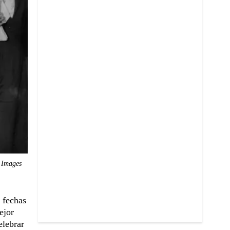
 Images
 fechas
ejor
elebrar