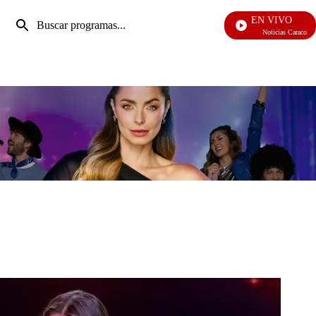
Entrada
EN VIVO
de
Noticias Caracol
Enviar
búsqueda
búsqueda