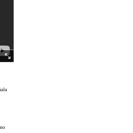
ñala
 no