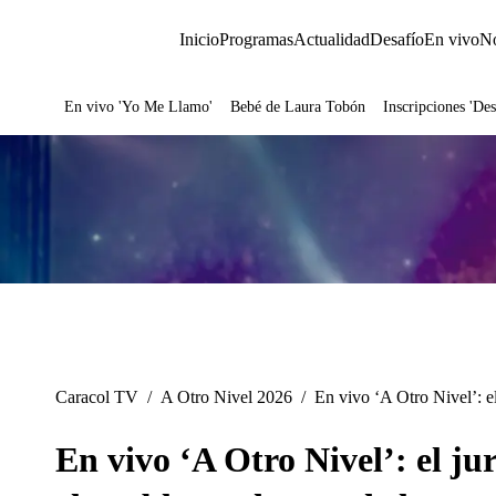
Inicio
Programas
Actualidad
Desafío
En vivo
No
En vivo 'Yo Me Llamo'
Bebé de Laura Tobón
Inscripciones 'Des
Juegos
Caracol TV
/
A Otro Nivel 2026
/
En vivo ‘A Otro Nivel’: e
En vivo ‘A Otro Nivel’: el j