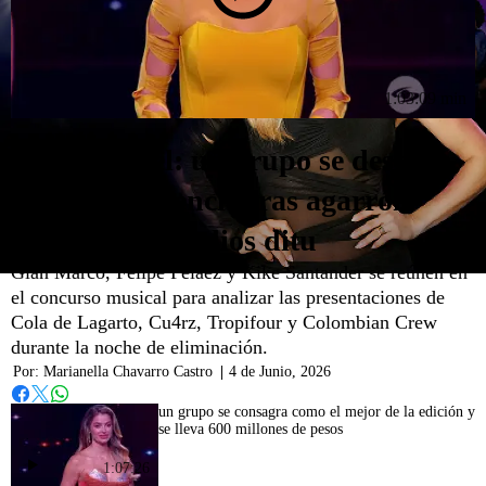
1:03:09 min
A Otro Nivel: un grupo se despide
de la competencia tras agarrón
interno en estudios ditu
Gian Marco, Felipe Peláez y Kike Santander se reúnen en
el concurso musical para analizar las presentaciones de
Cola de Lagarto, Cu4rz, Tropifour y Colombian Crew
durante la noche de eliminación.
Por:
Marianella Chavarro Castro
|
4 de Junio, 2026
Whatsapp
Facebook
Twitter
un grupo se consagra como el mejor de la edición y
se lleva 600 millones de pesos
1:07:26