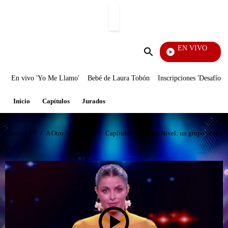
PUBLICIDAD
EN VIVO
Vecin
Enviar
búsqueda
En vivo 'Yo Me Llamo'
Bebé de Laura Tobón
Inscripciones 'Desafío'
Inicio
Capítulos
Jurados
Caracol TV
/
A Otro Nivel 2026
/
Capítulos
/
A Otro Nivel: un grupo se despi