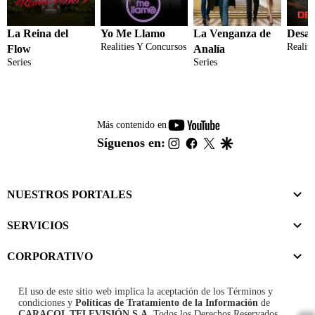
La Reina del
Yo Me Llamo
La Venganza de
Desaf
Realities Y Concursos
Realit
Flow
Analía
Series
Series
youtube-
Más contenido en
footer
instagram
facebook
twitter
google
Síguenos en:
NUESTROS PORTALES
SERVICIOS
CORPORATIVO
El uso de este sitio web implica la aceptación de los
Términos y
condiciones
y
Políticas de Tratamiento de la Información
de
CARACOL TELEVISIÓN S.A.
Todos los Derechos Reservados