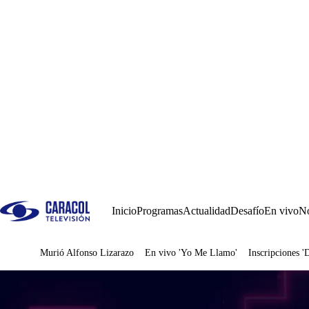
Inicio
Programas
Actualidad
Desafío
En vivo
No
Murió Alfonso Lizarazo
En vivo 'Yo Me Llamo'
Inscripciones '
Juegos