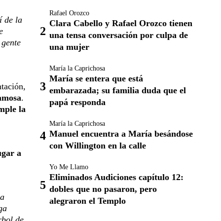
Rafael Orozco
 de la
Clara Cabello y Rafael Orozco tienen
e
una tensa conversación por culpa de
 gente
una mujer
María la Caprichosa
María se entera que está
tación,
embarazada; su familia duda que el
famosa
.
papá responda
mple la
María la Caprichosa
Manuel encuentra a María besándose
con Willington en la calle
ugar a
Yo Me Llamo
Eliminados Audiciones capítulo 12:
dobles que no pasaron, pero
na
alegraron el Templo
ga
rbol de