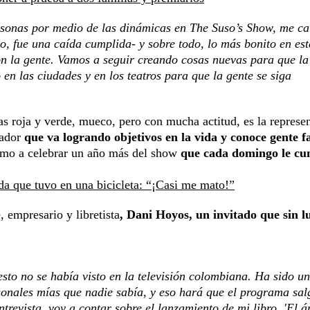
sonas por medio de las dinámicas en The Suso’s Show, me caí
o, fue una caída cumplida- y sobre todo, lo más bonito en est
n la gente. Vamos a seguir creando cosas nuevas para que la
 en las ciudades y en los teatros para que la gente se siga
 roja y verde, mueco, pero con mucha actitud, es la represen
ñador
que va logrando objetivos en la vida y conoce gente 
ximo a celebrar un año más del show
que cada domingo le cu
da que tuvo en una bicicleta: “¡Casi me mato!”
, empresario y libretista
, Dani Hoyos, un invitado que sin l
sto no se había visto en la televisión colombiana. Ha sido u
onales mías que nadie sabía, y eso hará que el programa sal
trevista, voy a contar sobre el lanzamiento de mi libro, 'El á