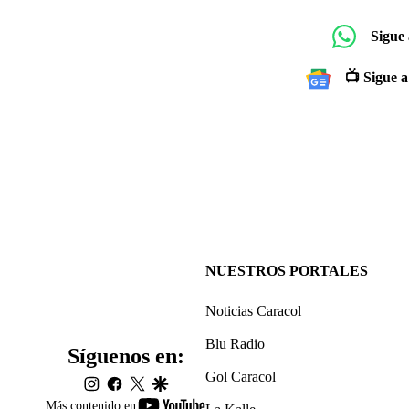
Sigue
📺 Sigue a
NUESTROS PORTALES
Noticias Caracol
Blu Radio
Síguenos en:
Gol Caracol
instagram
facebook
twitter
google
youtube-
Más contenido en