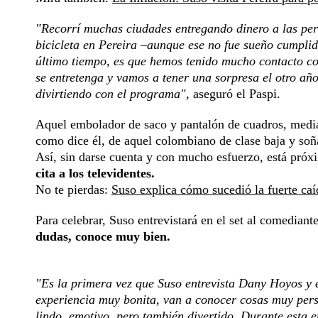
"Recorrí muchas ciudades entregando dinero a las per
bicicleta en Pereira –aunque ese no fue sueño cumplid
último tiempo, es que hemos tenido mucho contacto co
se entretenga y vamos a tener una sorpresa el otro año
divirtiendo con el programa",
aseguró el Paspi.
Aquel embolador de saco y pantalón de cuadros, medias
como dice él, de aquel colombiano de clase baja y so
Así, sin darse cuenta y con mucho esfuerzo, está pró
cita a los televidentes.
No te pierdas:
Suso explica cómo sucedió la fuerte caí
Para celebrar, Suso entrevistará en el set al comediante
dudas, conoce muy bien.
"Es la primera vez que Suso entrevista Dany Hoyos y e
experiencia muy bonita, van a conocer cosas muy pers
lindo, emotivo, pero también divertido. Durante esta en