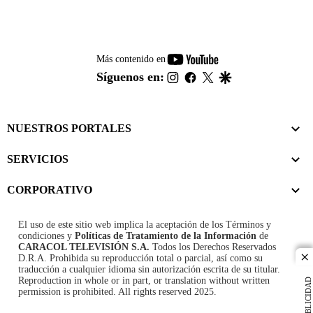
youtube-
Más contenido en
footer
instagram
facebook
twitter
google
Síguenos en:
NUESTROS PORTALES
SERVICIOS
CORPORATIVO
El uso de este sitio web implica la aceptación de los
Términos y
condiciones
y
Políticas de Tratamiento de la Información
de
CARACOL TELEVISIÓN S.A.
Todos los Derechos Reservados
D.R.A. Prohibida su reproducción total o parcial, así como su
cl
traducción a cualquier idioma sin autorización escrita de su titular.
Reproduction in whole or in part, or translation without written
PUBLICIDAD
permission is prohibited. All rights reserved 2025.