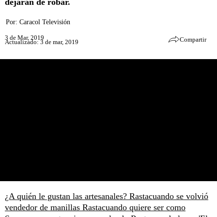
dejarán de robar.
Por:
Caracol Televisión
3 de Mar, 2019
Compartir
Actualizado: 3 de mar, 2019
¿A quién le gustan las artesanales? Rastacuando se volvió
vendedor de manillas
Rastacuando quiere ser como