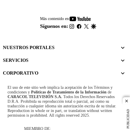
youtube-
Más contenido en
footer
instagram
facebook
twitter
google
Síguenos en:
NUESTROS PORTALES
SERVICIOS
CORPORATIVO
El uso de este sitio web implica la aceptación de los
Términos y
condiciones
y
Políticas de Tratamiento de la Información
de
CARACOL TELEVISIÓN S.A.
Todos los Derechos Reservados
D.R.A. Prohibida su reproducción total o parcial, así como su
cl
traducción a cualquier idioma sin autorización escrita de su titular.
Reproduction in whole or in part, or translation without written
PUBLICIDAD
permission is prohibited. All rights reserved 2025.
MIEMBRO DE: