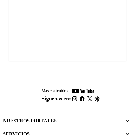
youtube-
Más contenido en
footer
instagram
facebook
twitter
google
Síguenos en:
NUESTROS PORTALES
SERVICIOS