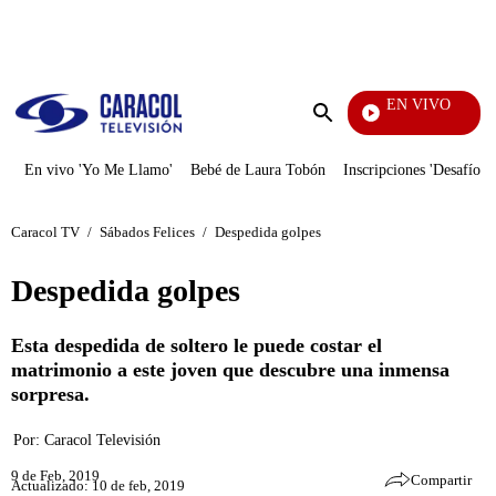
PUBLICIDAD
EN VIVO
Día A Día
Enviar
búsqueda
En vivo 'Yo Me Llamo'
Bebé de Laura Tobón
Inscripciones 'Desafío'
Caracol TV
/
Sábados Felices
/
Despedida golpes
Despedida golpes
Esta despedida de soltero le puede costar el
matrimonio a este joven que descubre una inmensa
sorpresa.
Por:
Caracol Televisión
9 de Feb, 2019
Compartir
Actualizado: 10 de feb, 2019