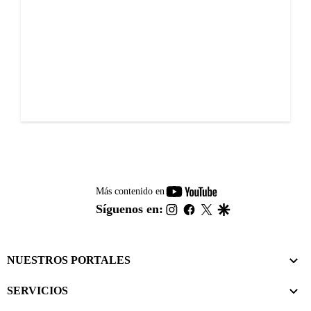
youtube-
Más contenido en
footer
instagram
facebook
twitter
google
Síguenos en:
NUESTROS PORTALES
SERVICIOS