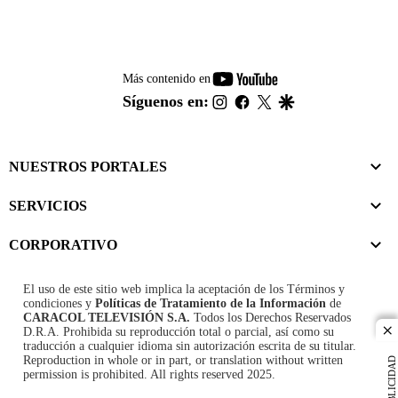
youtube-
Más contenido en
footer
instagram
facebook
twitter
google
Síguenos en:
NUESTROS PORTALES
SERVICIOS
CORPORATIVO
El uso de este sitio web implica la aceptación de los
Términos y
condiciones
y
Políticas de Tratamiento de la Información
de
CARACOL TELEVISIÓN S.A.
Todos los Derechos Reservados
D.R.A. Prohibida su reproducción total o parcial, así como su
cl
traducción a cualquier idioma sin autorización escrita de su titular.
Reproduction in whole or in part, or translation without written
PUBLICIDAD
permission is prohibited. All rights reserved 2025.