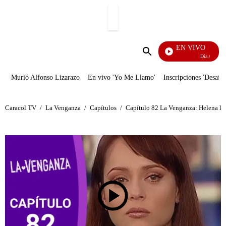
PUBLICIDAD
EN VIVO
Día A Día
Enviar
búsqueda
Murió Alfonso Lizarazo
En vivo 'Yo Me Llamo'
Inscripciones 'Desafío
Caracol TV
/
La Venganza
/
Capítulos
/
Capítulo 82 La Venganza: Helena le 