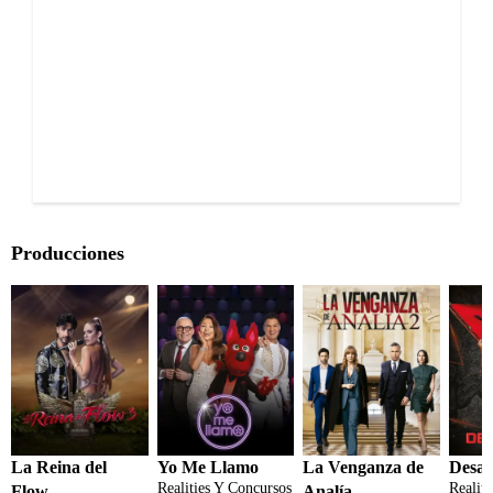
Producciones
La Reina del
Yo Me Llamo
La Venganza de
Desaf
Realities Y Concursos
Realit
Flow
Analía