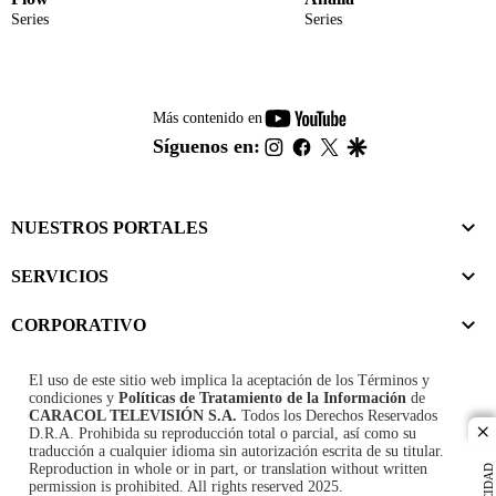
Series
Series
youtube-
Más contenido en
footer
instagram
facebook
twitter
google
Síguenos en:
NUESTROS PORTALES
SERVICIOS
CORPORATIVO
El uso de este sitio web implica la aceptación de los
Términos y
condiciones
y
Políticas de Tratamiento de la Información
de
CARACOL TELEVISIÓN S.A.
Todos los Derechos Reservados
D.R.A. Prohibida su reproducción total o parcial, así como su
cl
traducción a cualquier idioma sin autorización escrita de su titular.
Reproduction in whole or in part, or translation without written
permission is prohibited. All rights reserved 2025.