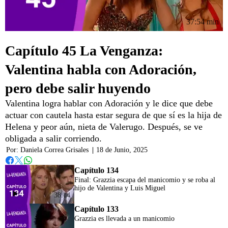
37:54 min
Capítulo 45 La Venganza:
Valentina habla con Adoración,
pero debe salir huyendo
Valentina logra hablar con Adoración y le dice que debe
actuar con cautela hasta estar segura de que sí es la hija de
Helena y peor aún, nieta de Valerugo. Después, se ve
obligada a salir corriendo.
Por:
Daniela Correa Grisales
|
18 de Junio, 2025
Whatsapp
Facebook
Twitter
Capítulo 134
Final: Grazzia escapa del manicomio y se roba al
hijo de Valentina y Luis Miguel
38:14
Capítulo 133
Grazzia es llevada a un manicomio