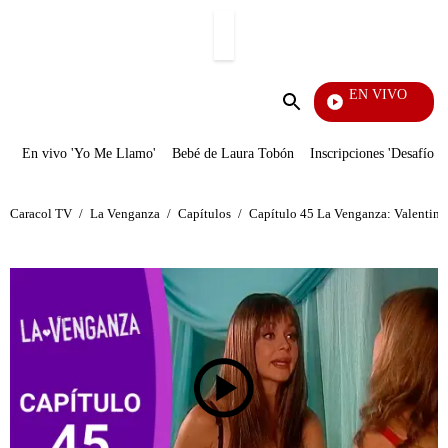
PUBLICIDAD
EN VIVO
Doble Vía
Enviar
búsqueda
En vivo 'Yo Me Llamo'
Bebé de Laura Tobón
Inscripciones 'Desafío'
Caracol TV
/
La Venganza
/
Capítulos
/
Capítulo 45 La Venganza: Valentina 