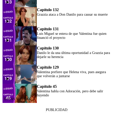
37:34
Capítulo 132
Grazzia ataca a Don Danilo para causar su muerte
36:41
Capítulo 131
Luis Miguel se entera de que Valentina fue quien
financió el proyecto
35:00
Capítulo 130
Danilo le da una última oportunidad a Grazzia para
dejarle su herencia
36:51
Capítulo 129
Valentina prefiere que Helena viva, pues asegura
que volverán a juntarse
38:44
Capítulo 45
Valentina habla con Adoración, pero debe salir
huyendo
PUBLICIDAD