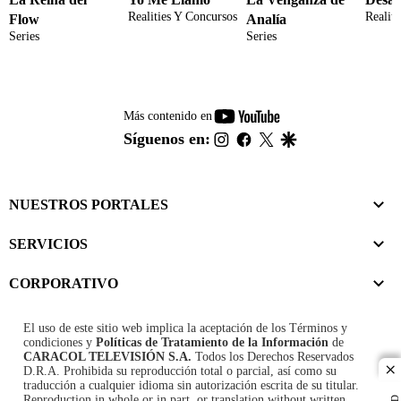
Realities Y Concursos
Realit
Flow
Analía
Series
Series
youtube-
Más contenido en
footer
instagram
facebook
twitter
google
Síguenos en:
NUESTROS PORTALES
SERVICIOS
CORPORATIVO
El uso de este sitio web implica la aceptación de los
Términos y
condiciones
y
Políticas de Tratamiento de la Información
de
CARACOL TELEVISIÓN S.A.
Todos los Derechos Reservados
D.R.A. Prohibida su reproducción total o parcial, así como su
cl
traducción a cualquier idioma sin autorización escrita de su titular.
Reproduction in whole or in part, or translation without written