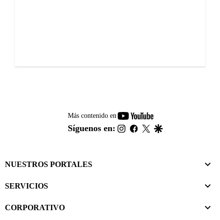
youtube-
Más contenido en
footer
instagram
facebook
twitter
google
Síguenos en:
NUESTROS PORTALES
SERVICIOS
CORPORATIVO