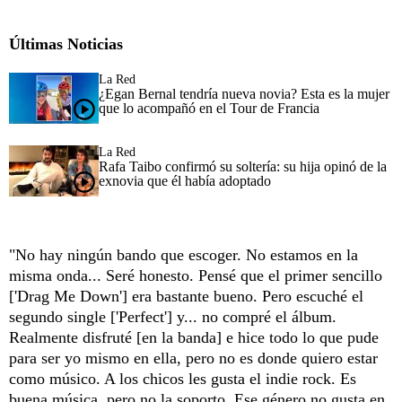
Últimas Noticias
La Red
¿Egan Bernal tendría nueva novia? Esta es la mujer
que lo acompañó en el Tour de Francia
La Red
Rafa Taibo confirmó su soltería: su hija opinó de la
exnovia que él había adoptado
"No hay ningún bando que escoger. No estamos en la
misma onda... Seré honesto. Pensé que el primer sencillo
['Drag Me Down'] era bastante bueno. Pero escuché el
segundo single ['Perfect'] y... no compré el álbum.
Realmente disfruté [en la banda] e hice todo lo que pude
para ser yo mismo en ella, pero no es donde quiero estar
como músico. A los chicos les gusta el indie rock. Es
buena música, pero no la soporto. Ese género no gusta en