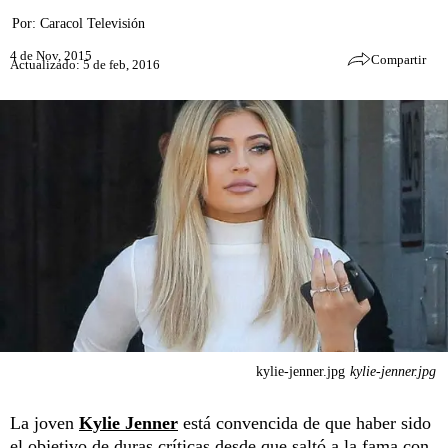
Por:
Caracol Televisión
4 de Nov, 2015
Compartir
Actualizado: 5 de feb, 2016
kylie-jenner.jpg
kylie-jenner.jpg
La joven
Kylie Jenner
está convencida de que haber sido
el objetivo de duras críticas desde que saltó a la fama con