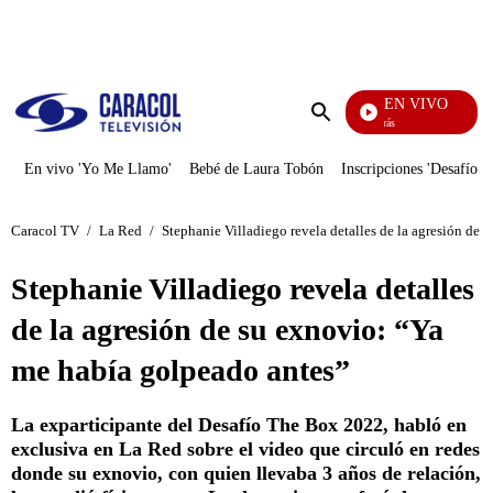
PUBLICIDAD
EN VIVO
También Caerás
Enviar
búsqueda
En vivo 'Yo Me Llamo'
Bebé de Laura Tobón
Inscripciones 'Desafío'
Caracol TV
/
La Red
/
Stephanie Villadiego revela detalles de la agresión de
Stephanie Villadiego revela detalles
de la agresión de su exnovio: “Ya
me había golpeado antes”
La exparticipante del Desafío The Box 2022, habló en
exclusiva en La Red sobre el video que circuló en redes
donde su exnovio, con quien llevaba 3 años de relación,