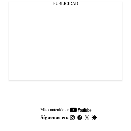
PUBLICIDAD
youtube-
Más contenido en
footer
instagram
facebook
twitter
google
Síguenos en: