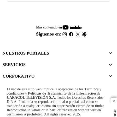
youtube-
Más contenido en
footer
instagram
facebook
twitter
google
Síguenos en:
NUESTROS PORTALES
SERVICIOS
CORPORATIVO
El uso de este sitio web implica la aceptación de los
Términos y
condiciones
y
Políticas de Tratamiento de la Información
de
CARACOL TELEVISIÓN S.A.
Todos los Derechos Reservados
D.R.A. Prohibida su reproducción total o parcial, así como su
cl
traducción a cualquier idioma sin autorización escrita de su titular.
Reproduction in whole or in part, or translation without written
permission is prohibited. All rights reserved 2025.