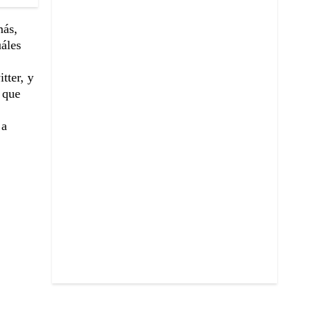
más,
uáles
tter, y
 que
 a