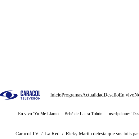
Inicio
Programas
Actualidad
Desafío
En vivo
No
En vivo 'Yo Me Llamo'
Bebé de Laura Tobón
Inscripciones 'Des
Juegos
Caracol TV
/
La Red
/
Ricky Martin detesta que sus tuits pa