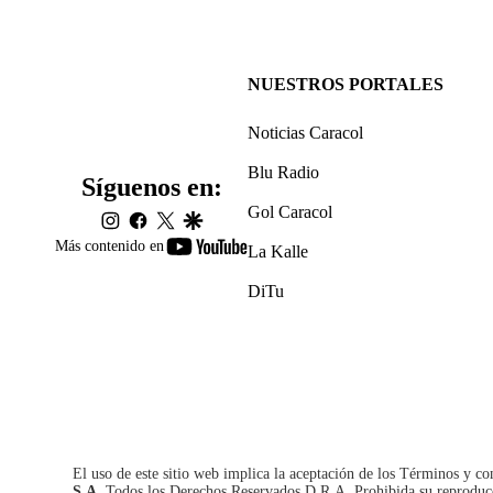
NUESTROS PORTALES
Noticias Caracol
Blu Radio
Síguenos en:
Gol Caracol
instagram
facebook
twitter
google
youtube-
Más contenido en
La Kalle
footer
DiTu
El uso de este sitio web implica la aceptación de los
Términos y co
S.A.
Todos los Derechos Reservados D.R.A. Prohibida su reproducció