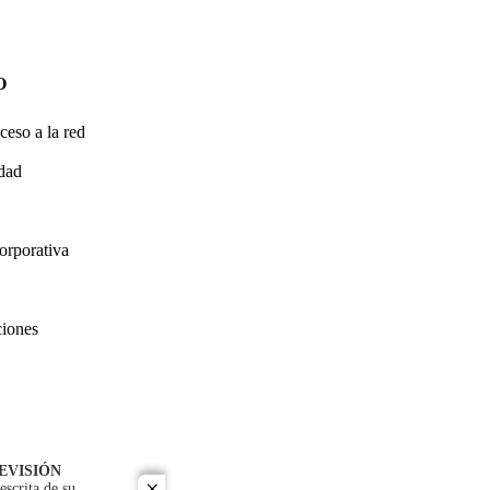
O
ceso a la red
idad
orporativa
ciones
EVISIÓN
escrita de su