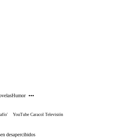
PUBLICIDAD
velas
Humor
afío'
YouTube Caracol Televisión
sen desapercibidos