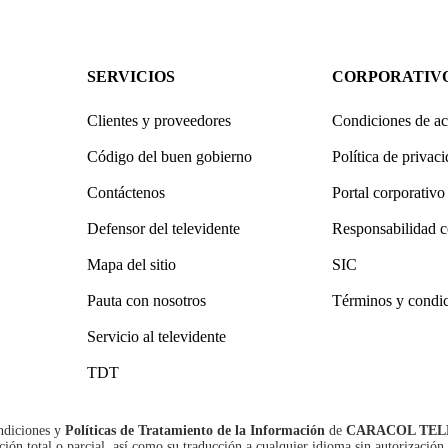
SERVICIOS
CORPORATIV
Clientes y proveedores
Condiciones de ac
Código del buen gobierno
Política de privac
Contáctenos
Portal corporativo
Defensor del televidente
Responsabilidad c
Mapa del sitio
SIC
Pauta con nosotros
Términos y condi
Servicio al televidente
TDT
ndiciones
y
Políticas de Tratamiento de la Información
de
CARACOL TEL
n total o parcial, así como su traducción a cualquier idioma sin autorización 