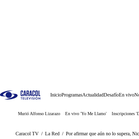
Inicio
Programas
Actualidad
Desafío
En vivo
No
Murió Alfonso Lizarazo
En vivo 'Yo Me Llamo'
Inscripciones '
Juegos
Caracol TV
/
La Red
/
Por afirmar que aún no lo supera, Nic