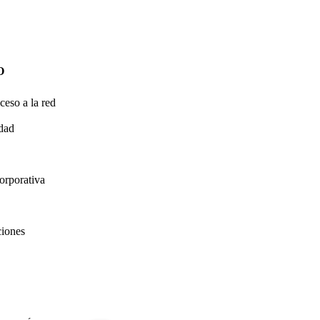
O
ceso a la red
idad
orporativa
ciones