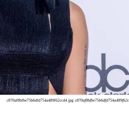
c870af8bfbe75b6dfd754a489f62ccd4.jpg
c870af8bfbe75b6dfd754a489f62c