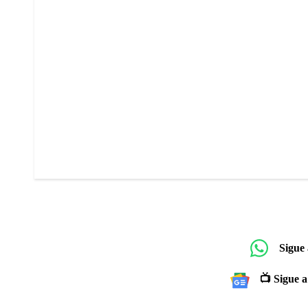
Sigue
📺 Sigue a