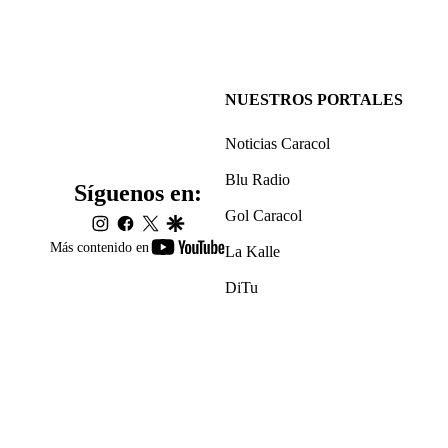
NUESTROS PORTALES
Noticias Caracol
Blu Radio
Síguenos en:
Gol Caracol
instagram
facebook
twitter
google
youtube-
Más contenido en
La Kalle
footer
DiTu