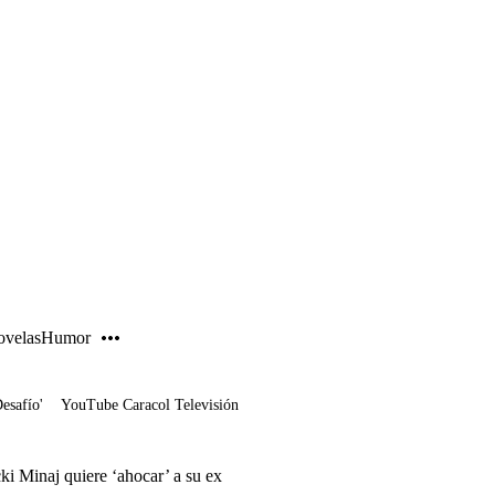
PUBLICIDAD
velas
Humor
Desafío'
YouTube Caracol Televisión
ki Minaj quiere ‘ahocar’ a su ex