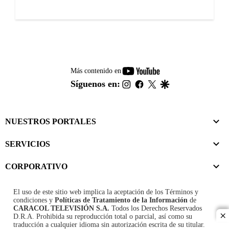
youtube-
Más contenido en
footer
instagram
facebook
twitter
google
Síguenos en:
NUESTROS PORTALES
SERVICIOS
CORPORATIVO
El uso de este sitio web implica la aceptación de los
Términos y
condiciones
y
Políticas de Tratamiento de la Información
de
CARACOL TELEVISIÓN S.A.
Todos los Derechos Reservados
D.R.A. Prohibida su reproducción total o parcial, así como su
cl
traducción a cualquier idioma sin autorización escrita de su titular.