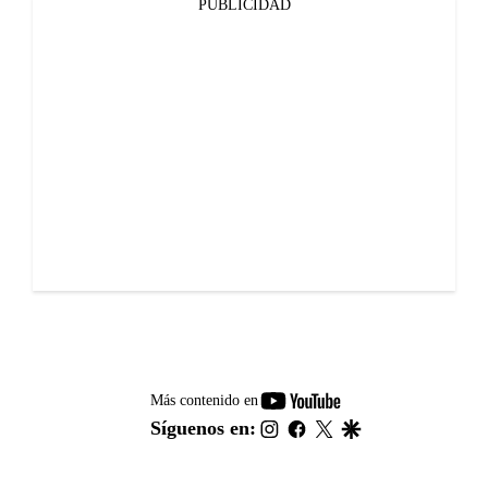
PUBLICIDAD
youtube-
Más contenido en
footer
instagram
facebook
twitter
google
Síguenos en: