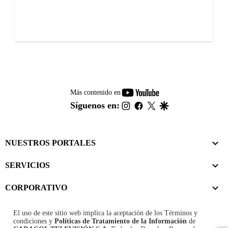
youtube-
Más contenido en
footer
instagram
facebook
twitter
google
Síguenos en:
NUESTROS PORTALES
SERVICIOS
CORPORATIVO
El uso de este sitio web implica la aceptación de los
Términos y
condiciones
y
Políticas de Tratamiento de la Información
de