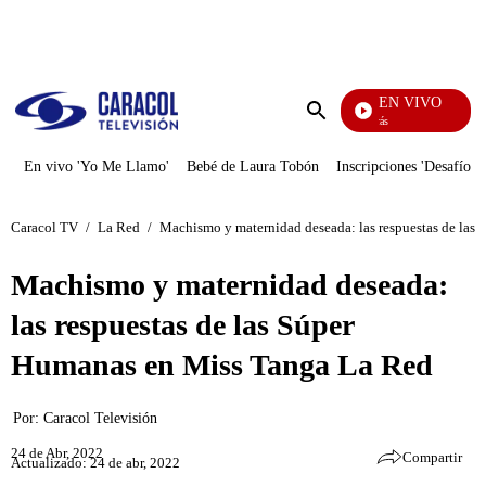
PUBLICIDAD
EN VIVO
También Caerás
Enviar
búsqueda
En vivo 'Yo Me Llamo'
Bebé de Laura Tobón
Inscripciones 'Desafío'
Caracol TV
/
La Red
/
Machismo y maternidad deseada: las respuestas de las
Machismo y maternidad deseada:
las respuestas de las Súper
Humanas en Miss Tanga La Red
Por:
Caracol Televisión
24 de Abr, 2022
Compartir
Actualizado: 24 de abr, 2022