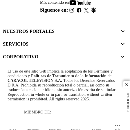
youtube-
Más contenido en
footer
instagram
facebook
twitter
google
Síguenos en:
NUESTROS PORTALES
SERVICIOS
CORPORATIVO
El uso de este sitio web implica la aceptación de los
Términos y
condiciones
y
Políticas de Tratamiento de la Información
de
CARACOL TELEVISIÓN S.A.
Todos los Derechos Reservados
D.R.A. Prohibida su reproducción total o parcial, así como su
cl
traducción a cualquier idioma sin autorización escrita de su titular.
Reproduction in whole or in part, or translation without written
PUBLICIDAD
permission is prohibited. All rights reserved 2025.
MIEMBRO DE:
Inicio
Programas
Actualidad
Desafío
En vivo
Más