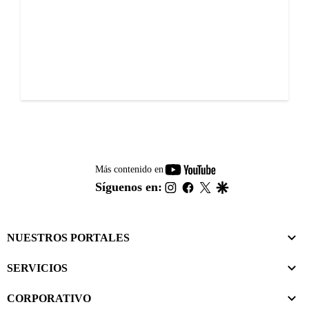
youtube-
Más contenido en
footer
instagram
facebook
twitter
google
Síguenos en:
NUESTROS PORTALES
SERVICIOS
CORPORATIVO