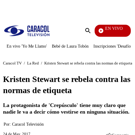
PUBLICIDAD
EN VIVO
Doble 
Enviar
búsqueda
En vivo 'Yo Me Llamo'
Bebé de Laura Tobón
Inscripciones 'Desafío'
Caracol TV
/
La Red
/
Kristen Stewart se rebela contra las normas de etiqueta
Kristen Stewart se rebela contra las
normas de etiqueta
La protagonista de 'Crepúsculo' tiene muy claro que
nadie le va a decir cómo vestirse en ninguna situación.
Por:
Caracol Televisión
24 de May, 2017