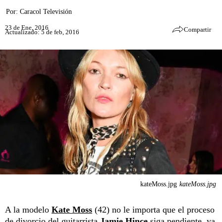
Por:
Caracol Televisión
23 de Ene, 2016
Compartir
Actualizado: 5 de feb, 2016
kateMoss.jpg
kateMoss.jpg
A la modelo
Kate Moss
(42) no le importa que el proceso
de divorcio del guitarrista
Jamie Hince
siga pendiente, ya