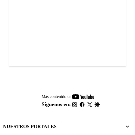
youtube-
Más contenido en
footer
instagram
facebook
twitter
google
Síguenos en:
NUESTROS PORTALES