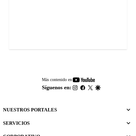
youtube-
Más contenido en
footer
instagram
facebook
twitter
google
Síguenos en:
NUESTROS PORTALES
SERVICIOS