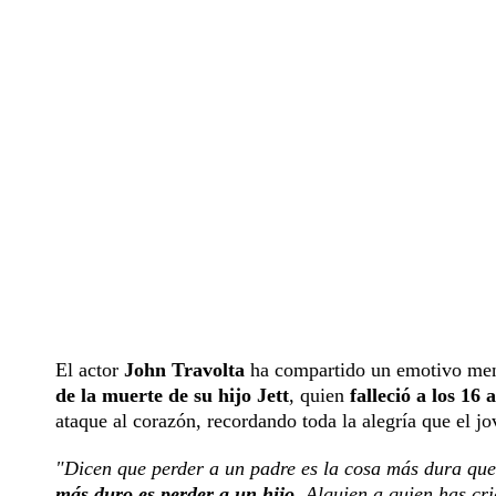
El actor
John Travolta
ha compartido un emotivo men
de la muerte de su hijo Jett
, quien
falleció a los 16 
ataque al corazón, recordando toda la alegría que el j
"Dicen que perder a un padre es la cosa más dura que
más duro es perder a un hijo
. Alguien a quien has cr