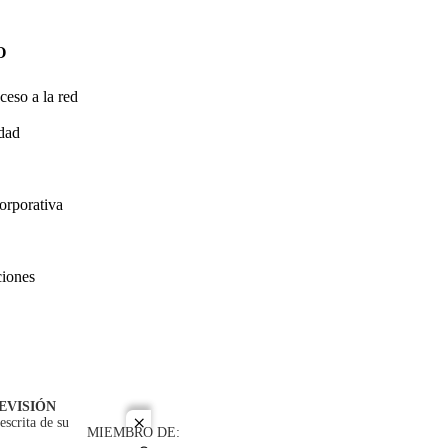
O
ceso a la red
idad
orporativa
ciones
EVISIÓN
escrita de su
close
MIEMBRO DE: