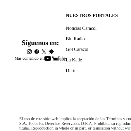
NUESTROS PORTALES
Noticias Caracol
Blu Radio
Síguenos en:
Gol Caracol
instagram
facebook
twitter
google
youtube-
Más contenido en
La Kalle
footer
DiTu
El uso de este sitio web implica la aceptación de los
Términos y co
S.A.
Todos los Derechos Reservados D.R.A. Prohibida su reproducció
titular. Reproduction in whole or in part, or translation without wri