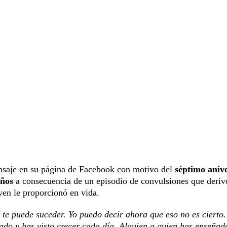
saje en su página de Facebook con motivo del
séptimo aniv
años
a consecuencia de un episodio de convulsiones que deriv
oven le proporcionó en vida.
 te puede suceder. Yo puedo decir ahora que eso no es cierto
iado y has visto crecer cada día. Alguien a quien has enseñad