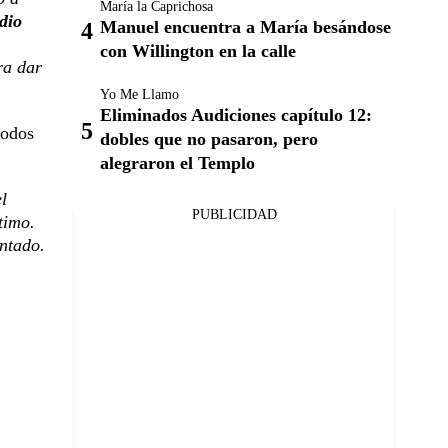
María la Caprichosa
dio
Manuel encuentra a María besándose
con Willington en la calle
ra dar
Yo Me Llamo
Eliminados Audiciones capítulo 12:
todos
dobles que no pasaron, pero
alegraron el Templo
l
PUBLICIDAD
timo.
entado.