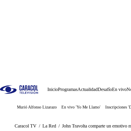
Inicio
Programas
Actualidad
Desafío
En vivo
No
Murió Alfonso Lizarazo
En vivo 'Yo Me Llamo'
Inscripciones '
Juegos
Caracol TV
/
La Red
/
John Travolta comparte un emotivo me