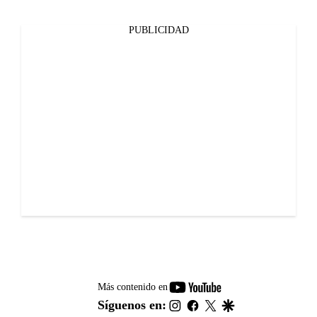
PUBLICIDAD
youtube-
Más contenido en
footer
instagram
facebook
twitter
google
Síguenos en: