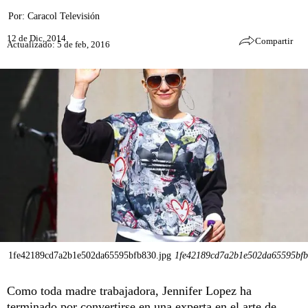
Por:
Caracol Televisión
12 de Dic, 2014
Compartir
Actualizado: 5 de feb, 2016
1fe42189cd7a2b1e502da65595bfb830.jpg
1fe42189cd7a2b1e502da65595bfb
Como toda madre trabajadora, Jennifer Lopez ha
terminado por convertirse en una experta en el arte de