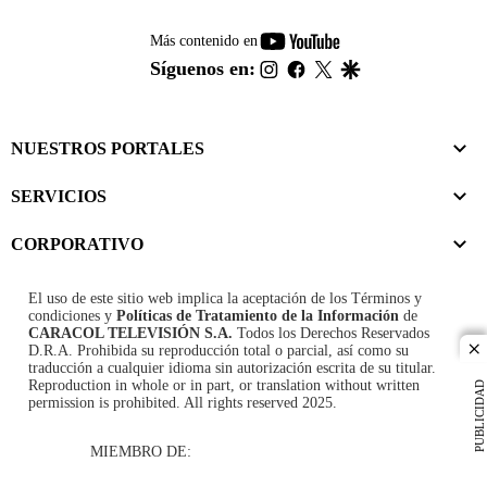
youtube-
Más contenido en
footer
instagram
facebook
twitter
google
Síguenos en:
NUESTROS PORTALES
SERVICIOS
CORPORATIVO
El uso de este sitio web implica la aceptación de los
Términos y
condiciones
y
Políticas de Tratamiento de la Información
de
CARACOL TELEVISIÓN S.A.
Todos los Derechos Reservados
D.R.A. Prohibida su reproducción total o parcial, así como su
cl
traducción a cualquier idioma sin autorización escrita de su titular.
Reproduction in whole or in part, or translation without written
PUBLICIDAD
permission is prohibited. All rights reserved 2025.
MIEMBRO DE: