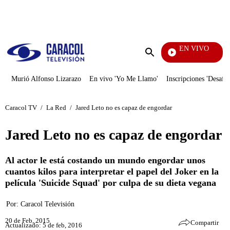
PUBLICIDAD
EN VIVO
Yo Me Llamo
Enviar
búsqueda
Murió Alfonso Lizarazo
En vivo 'Yo Me Llamo'
Inscripciones 'Desafío
Caracol TV
/
La Red
/
Jared Leto no es capaz de engordar
Jared Leto no es capaz de engordar
Al actor le está costando un mundo engordar unos
cuantos kilos para interpretar el papel del Joker en la
película 'Suicide Squad' por culpa de su dieta vegana
Por:
Caracol Televisión
20 de Feb, 2015
Compartir
Actualizado: 5 de feb, 2016