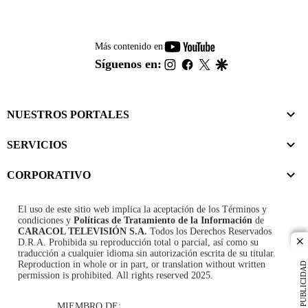
youtube-
Más contenido en
footer
instagram
facebook
twitter
google
Síguenos en:
NUESTROS PORTALES
SERVICIOS
CORPORATIVO
El uso de este sitio web implica la aceptación de los
Términos y
condiciones
y
Políticas de Tratamiento de la Información
de
CARACOL TELEVISIÓN S.A.
Todos los Derechos Reservados
D.R.A. Prohibida su reproducción total o parcial, así como su
cl
traducción a cualquier idioma sin autorización escrita de su titular.
Reproduction in whole or in part, or translation without written
PUBLICIDAD
permission is prohibited. All rights reserved 2025.
MIEMBRO DE: