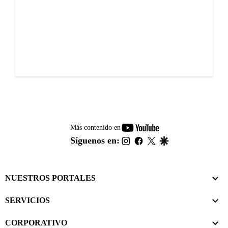
youtube-
Más contenido en
footer
instagram
facebook
twitter
google
Síguenos en:
NUESTROS PORTALES
SERVICIOS
CORPORATIVO