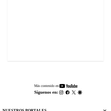
youtube-
Más contenido en
footer
instagram
facebook
twitter
google
Síguenos en:
NUESTROS PORTALES