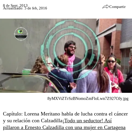
8 de Sept, 2013
Compartir
Actualizado: 5 de feb, 2016
8yMXViZTrSzBNomoZmFloLwn7Z927OJy.jpg
Capítulo: Lorena Meritano habla de lucha contra el cáncer
y su relación con Calzadilla
¡Todo un seductor! Así
pillaron a Ernesto Calzadilla con una mujer en Cartagena