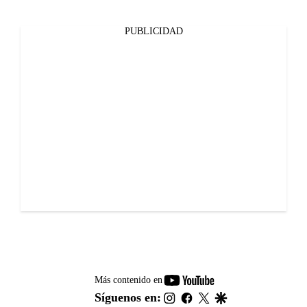
PUBLICIDAD
youtube-
Más contenido en
footer
instagram
facebook
twitter
google
Síguenos en: