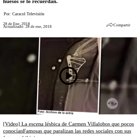
huesos se lo recuerdan.
Por:
Caracol Televisión
28 de Ene, 2018
Compartir
Actualizado: 28 de ene, 2018
[Video] La escena lésbica de Carmen Villalobos que pocos
conocían
Famosas que paralizan las redes sociales con sus