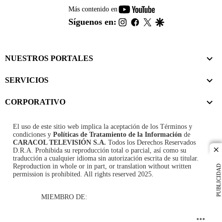
youtube-
Más contenido en
footer
instagram
facebook
twitter
google
Síguenos en:
NUESTROS PORTALES
SERVICIOS
CORPORATIVO
El uso de este sitio web implica la aceptación de los
Términos y
condiciones
y
Políticas de Tratamiento de la Información
de
CARACOL TELEVISIÓN S.A.
Todos los Derechos Reservados
D.R.A. Prohibida su reproducción total o parcial, así como su
cl
traducción a cualquier idioma sin autorización escrita de su titular.
Reproduction in whole or in part, or translation without written
PUBLICIDAD
permission is prohibited. All rights reserved 2025.
MIEMBRO DE: