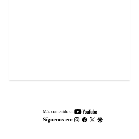
youtube-
Más contenido en
footer
instagram
facebook
twitter
google
Síguenos en: