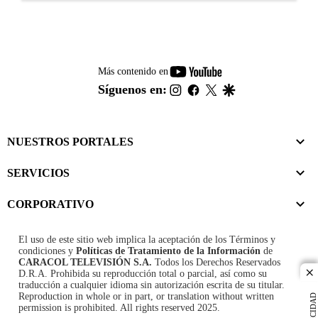
youtube-
Más contenido en
footer
instagram
facebook
twitter
google
Síguenos en:
NUESTROS PORTALES
SERVICIOS
CORPORATIVO
El uso de este sitio web implica la aceptación de los
Términos y
condiciones
y
Políticas de Tratamiento de la Información
de
CARACOL TELEVISIÓN S.A.
Todos los Derechos Reservados
D.R.A. Prohibida su reproducción total o parcial, así como su
cl
traducción a cualquier idioma sin autorización escrita de su titular.
Reproduction in whole or in part, or translation without written
PUBLICIDAD
permission is prohibited. All rights reserved 2025.