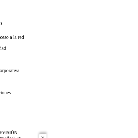
O
ceso a la red
idad
orporativa
ciones
EVISIÓN
escrita de su