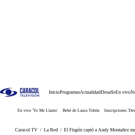
Inicio
Programas
Actualidad
Desafío
En vivo
No
En vivo 'Yo Me Llamo'
Bebé de Laura Tobón
Inscripciones 'Des
Juegos
Caracol TV
/
La Red
/
El Fisgón captó a Andy Montañez mu