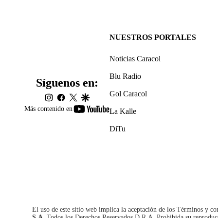
NUESTROS PORTALES
Noticias Caracol
Blu Radio
Síguenos en:
Gol Caracol
instagram
facebook
twitter
google
youtube-
Más contenido en
La Kalle
footer
DiTu
El uso de este sitio web implica la aceptación de los
Términos y co
S.A.
Todos los Derechos Reservados D.R.A. Prohibida su reproducció