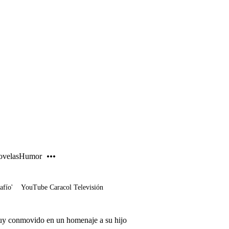
PUBLICIDAD
velas
Humor
afío'
YouTube Caracol Televisión
y conmovido en un homenaje a su hijo