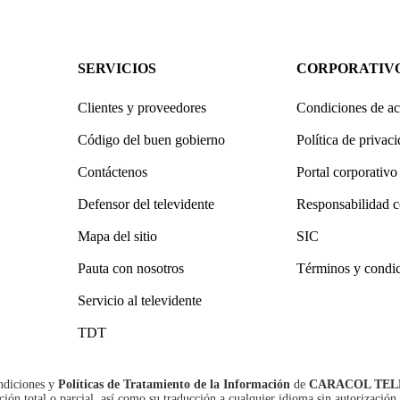
SERVICIOS
CORPORATIV
Clientes y proveedores
Condiciones de ac
Código del buen gobierno
Política de privac
Contáctenos
Portal corporativo
Defensor del televidente
Responsabilidad c
Mapa del sitio
SIC
Pauta con nosotros
Términos y condi
Servicio al televidente
TDT
ndiciones
y
Políticas de Tratamiento de la Información
de
CARACOL TEL
n total o parcial, así como su traducción a cualquier idioma sin autorización 