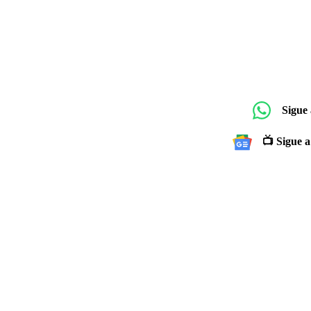
Sigue
📺 Sigue a