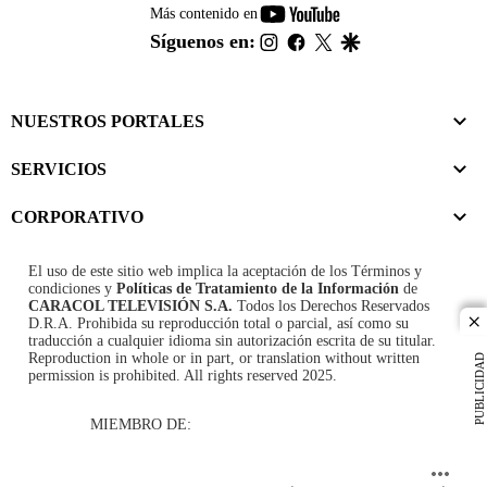
youtube-
Más contenido en
footer
instagram
facebook
twitter
google
Síguenos en:
NUESTROS PORTALES
SERVICIOS
CORPORATIVO
El uso de este sitio web implica la aceptación de los
Términos y
condiciones
y
Políticas de Tratamiento de la Información
de
CARACOL TELEVISIÓN S.A.
Todos los Derechos Reservados
D.R.A. Prohibida su reproducción total o parcial, así como su
cl
traducción a cualquier idioma sin autorización escrita de su titular.
Reproduction in whole or in part, or translation without written
PUBLICIDAD
permission is prohibited. All rights reserved 2025.
MIEMBRO DE: