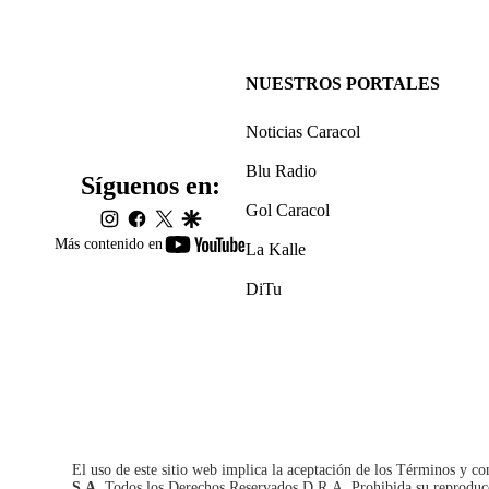
NUESTROS PORTALES
Noticias Caracol
Blu Radio
Síguenos en:
Gol Caracol
instagram
facebook
twitter
google
youtube-
Más contenido en
La Kalle
footer
DiTu
El uso de este sitio web implica la aceptación de los
Términos y co
S.A.
Todos los Derechos Reservados D.R.A. Prohibida su reproducció