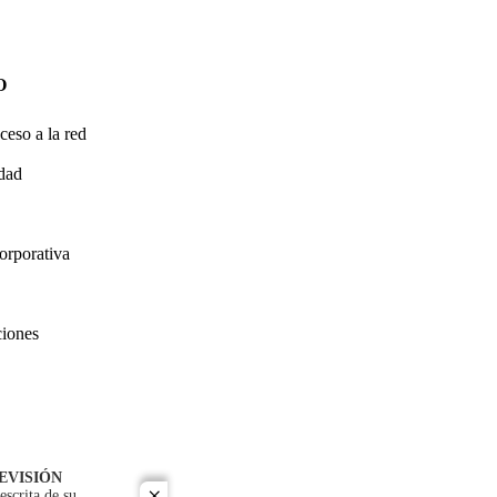
O
ceso a la red
idad
orporativa
ciones
EVISIÓN
escrita de su