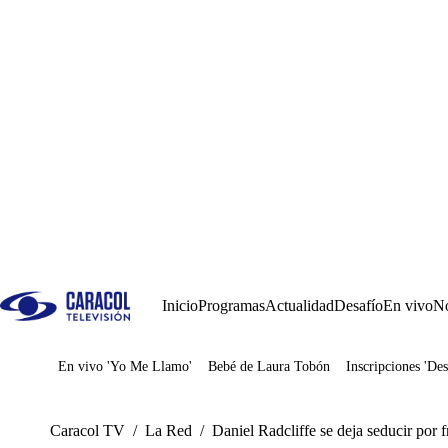
Inicio
Programas
Actualidad
Desafío
En vivo
No
En vivo 'Yo Me Llamo'
Bebé de Laura Tobón
Inscripciones 'Des
Juegos
Caracol TV
/
La Red
/
Daniel Radcliffe se deja seducir por f