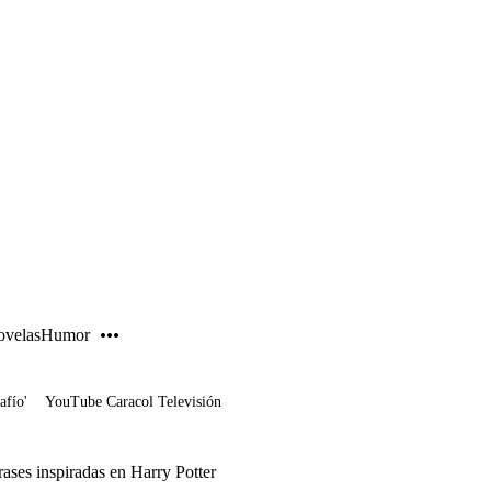
PUBLICIDAD
velas
Humor
afío'
YouTube Caracol Televisión
rases inspiradas en Harry Potter