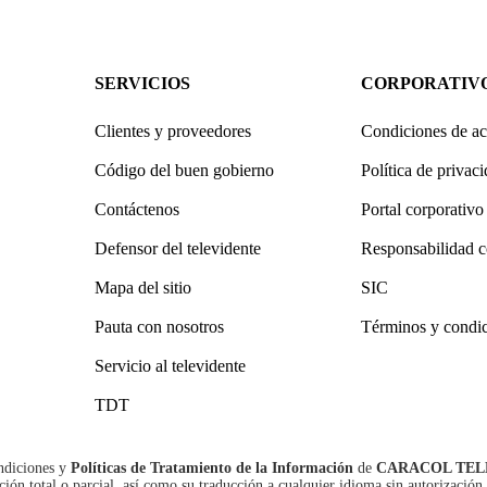
SERVICIOS
CORPORATIV
Clientes y proveedores
Condiciones de ac
Código del buen gobierno
Política de privac
Contáctenos
Portal corporativo
Defensor del televidente
Responsabilidad c
Mapa del sitio
SIC
Pauta con nosotros
Términos y condi
Servicio al televidente
TDT
ndiciones
y
Políticas de Tratamiento de la Información
de
CARACOL TEL
n total o parcial, así como su traducción a cualquier idioma sin autorización 