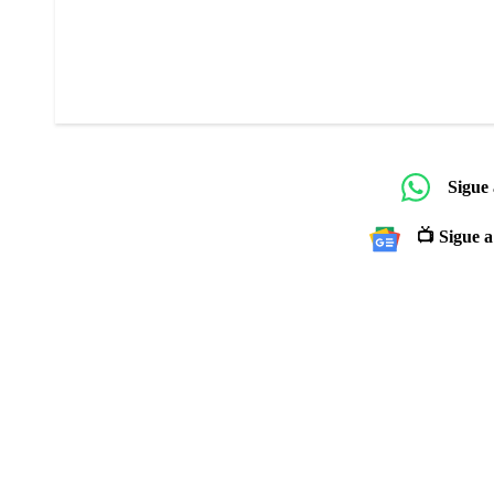
Sigue
📺 Sigue a