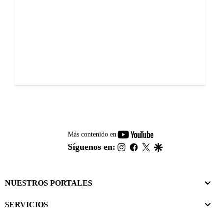
youtube-
Más contenido en
footer
instagram
facebook
twitter
google
Síguenos en:
NUESTROS PORTALES
SERVICIOS