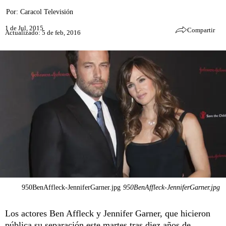
Por:
Caracol Televisión
1 de Jul, 2015
Compartir
Actualizado: 5 de feb, 2016
950BenAffleck-JenniferGarner.jpg
950BenAffleck-JenniferGarner.jpg
Los actores Ben Affleck y Jennifer Garner, que hicieron
pública su separación este martes tras diez años de