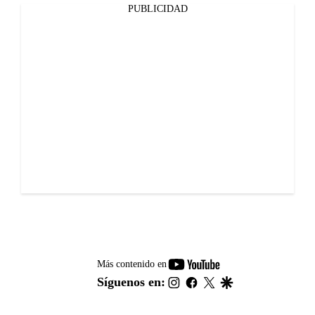
PUBLICIDAD
youtube-
Más contenido en
footer
instagram
facebook
twitter
google
Síguenos en: