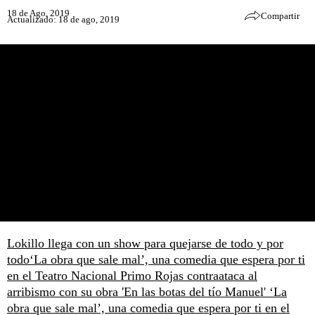
18 de Ago, 2019
Compartir
Actualizado: 18 de ago, 2019
Lokillo llega con un show para quejarse de todo y por
todo
‘La obra que sale mal’, una comedia que espera por ti
en el Teatro Nacional
Primo Rojas contraataca al
arribismo con su obra 'En las botas del tío Manuel'
‘La
obra que sale mal’, una comedia que espera por ti en el