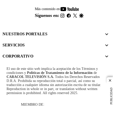
youtube-
Más contenido en
footer
instagram
facebook
twitter
google
Síguenos en:
NUESTROS PORTALES
SERVICIOS
CORPORATIVO
El uso de este sitio web implica la aceptación de los
Términos y
condiciones
y
Políticas de Tratamiento de la Información
de
CARACOL TELEVISIÓN S.A.
Todos los Derechos Reservados
D.R.A. Prohibida su reproducción total o parcial, así como su
cl
traducción a cualquier idioma sin autorización escrita de su titular.
Reproduction in whole or in part, or translation without written
PUBLICIDAD
permission is prohibited. All rights reserved 2025.
MIEMBRO DE: