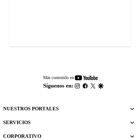
youtube-
Más contenido en
footer
instagram
facebook
twitter
google
Síguenos en:
NUESTROS PORTALES
SERVICIOS
CORPORATIVO