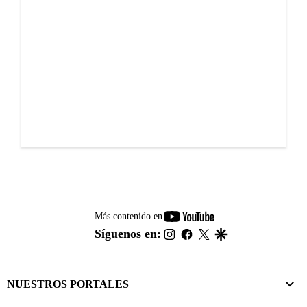
youtube-
Más contenido en
footer
instagram
facebook
twitter
google
Síguenos en:
NUESTROS PORTALES