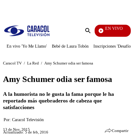
PUBLICIDAD
EN VIVO
Santa Misa
Enviar
búsqueda
En vivo 'Yo Me Llamo'
Bebé de Laura Tobón
Inscripciones 'Desafío'
Caracol TV
/
La Red
/
Amy Schumer odia ser famosa
Amy Schumer odia ser famosa
A la humorista no le gusta la fama porque le ha
reportado más quebraderos de cabeza que
satisfacciones
Por:
Caracol Televisión
13 de Nov, 2015
Compartir
Actualizado: 5 de feb, 2016