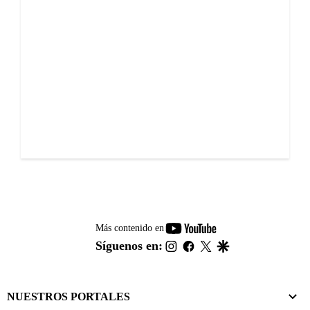
youtube-
Más contenido en
footer
instagram
facebook
twitter
google
Síguenos en:
NUESTROS PORTALES