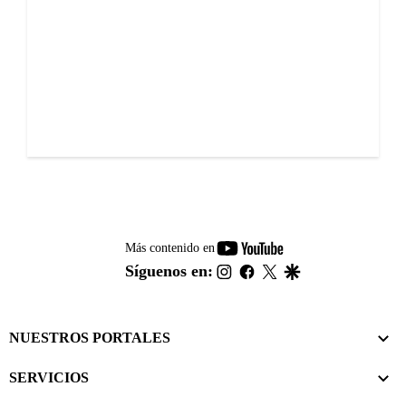
youtube-
Más contenido en
footer
instagram
facebook
twitter
google
Síguenos en:
NUESTROS PORTALES
SERVICIOS