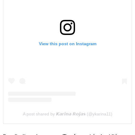
View this post on Instagram
A post shared by 𝙆𝙖𝙧𝙞𝙣𝙖 𝙍𝙤𝙟𝙖𝙨 (@ykarina11)