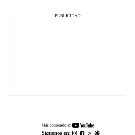
PUBLICIDAD
youtube-
Más contenido en
footer
instagram
facebook
twitter
google
Síguenos en: