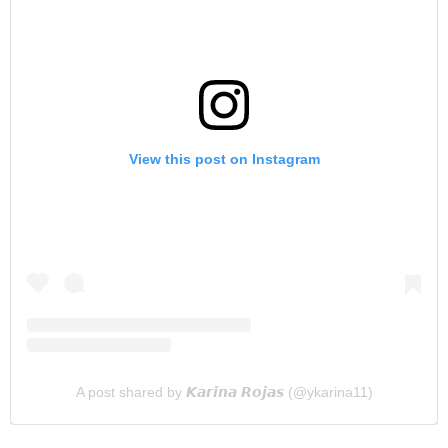
View this post on Instagram
A post shared by 𝙆𝙖𝙧𝙞𝙣𝙖 𝙍𝙤𝙟𝙖𝙨 (@ykarina11)