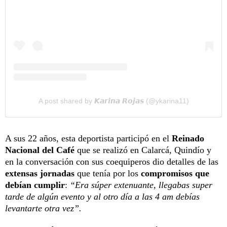
A post shared by 𝙆𝙖𝙧𝙞𝙣𝙖 𝙍𝙤𝙟𝙖𝙨 (@ykarina11)
A sus 22 años, esta deportista participó en el
Reinado
Nacional del Café
que se realizó en Calarcá, Quindío y
en la conversación con sus coequiperos dio detalles de las
extensas jornadas
que tenía por los
compromisos que
debían cumplir
:
“Era súper extenuante, llegabas super
tarde de algún evento y al otro día a las 4 am debías
levantarte otra vez”.