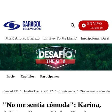
PUBLICIDAD
EN VIVO
El Juego De Mi Destino
Enviar
búsqueda
Murió Alfonso Lizarazo
En vivo 'Yo Me Llamo'
Inscripciones 'Desafío
Inicio
Capítulos
Participantes
Caracol TV
/
Desafío The Box 2022
/
Convivencia
/
"No me sentía cómoda": 
"No me sentía cómoda": Karina,