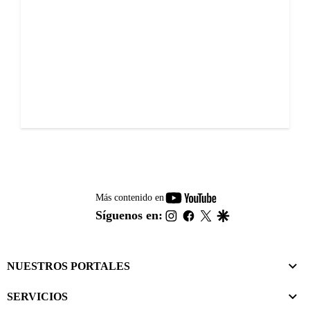
youtube-
Más contenido en
footer
instagram
facebook
twitter
google
Síguenos en:
NUESTROS PORTALES
SERVICIOS